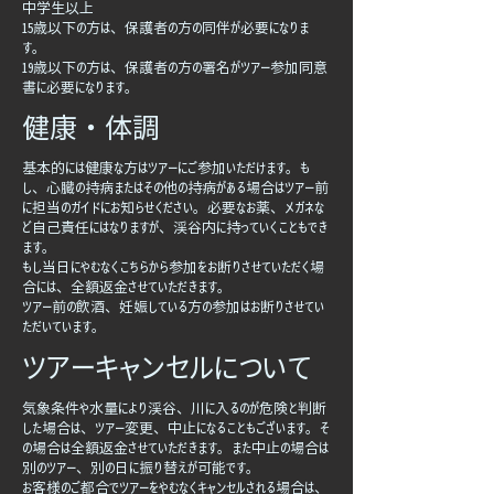

中学生以上
15歳以下の方は、保護者の方の同伴が必要になりま
す。
19歳以下の方は、保護者の方の署名がツアー参加同意
書に必要になります。
​健康・体調
基本的には健康な方はツアーにご参加いただけます。も
し、心臓の持病またはその他の持病がある場合はツアー前
に担当のガイドにお知らせください。必要なお薬、メガネな
ど自己責任にはなりますが、渓谷内に持っていくこともでき
ます。
​もし当日にやむなくこちらから参加をお断りさせていただく場
合には、全額返金させていただきます。
​ツアー前の飲酒、妊娠している方の参加はお断りさせてい
ただいています。
ツアーキャンセルについて
気象条件や水量により渓谷、川に入るのが危険と判断
した場合は、ツアー変更、中止になることもございます。そ
の場合は全額返金させていただきます。また中止の場合は
別のツアー、別の日に振り替えが可能です。
お客様のご都合でツアーをやむなくキャンセルされる場合は、