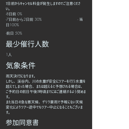
7日前からキャンセル料金が発生しますのでご注意くださ
い。
-8日前 0%
-7日前から2日前 30% -
当
日100%
-前日 50%
​最少催行人数
​1人
​気象条件
雨天決行になります。
しかし、渓谷内、川の水量が安全にツアーを行う水量を
超えてしまった場合、または超えると予想される場合は、
ご予約日の前日午後7時頃までにはご連絡するよう努めま
す。
​また当日の急な悪天候、ゲリラ豪雨で予報にない天候
変化によりツアー途中でもツアー中止になることもございま
す。
参加同意書